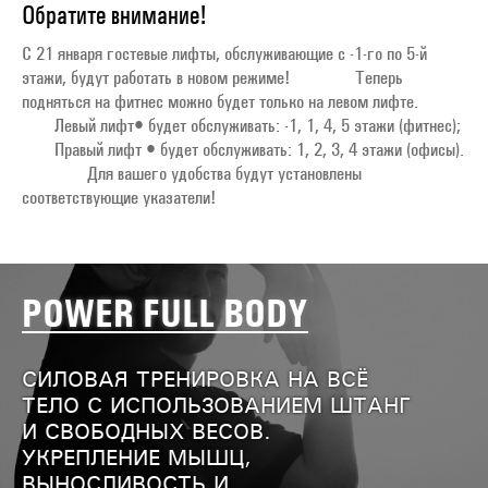
Обратите внимание!
С 21 января гостевые лифты, обслуживающие с -1-го по 5-й
этажи, будут работать в новом режиме!⁣⁣⠀⁣⁣⠀ ⁣⁣⠀⁣⁣⠀ Теперь
подняться на фитнес можно будет только на левом лифте. ⁣⁣⠀⁣⁣⠀
⁣⁣⠀⁣⁣⠀ Левый лифт• будет обслуживать: -1, 1, 4, 5 этажи (фитнес);
⁣⁣⠀⁣⁣⠀ Правый лифт • будет обслуживать: 1, 2, 3, 4 этажи (офисы).
⁣⁣⠀⁣⁣⠀ ⁣⁣⠀⁣⁣⠀ Для вашего удобства будут установлены
соответствующие указатели!⁣⁣⠀⁣⁣⠀
POWER FULL BODY
СИЛОВАЯ ТРЕНИРОВКА НА ВСЁ
ТЕЛО С ИСПОЛЬЗОВАНИЕМ ШТАНГ
И СВОБОДНЫХ ВЕСОВ.
УКРЕПЛЕНИЕ МЫШЦ,
ВЫНОСЛИВОСТЬ И...