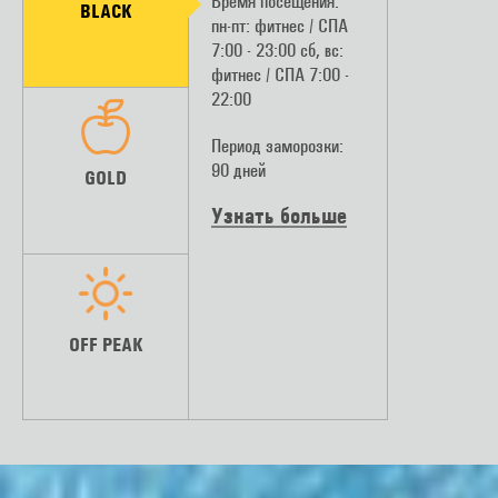
Время посещения:
KIDS GROUP
BLACK
Время посещения:
пн-пт: фитнес / СПА
CLASSES
пн-пт: фитнес 16:00 -
7:00 - 23:00 сб, вс:
18:00
фитнес / СПА 7:00 -
22:00
Период заморозки:
60 дней
Период заморозки:
90 дней
CORPORATE GOLD
GOLD
Узнать больше
Узнать больше
OFF PEAK