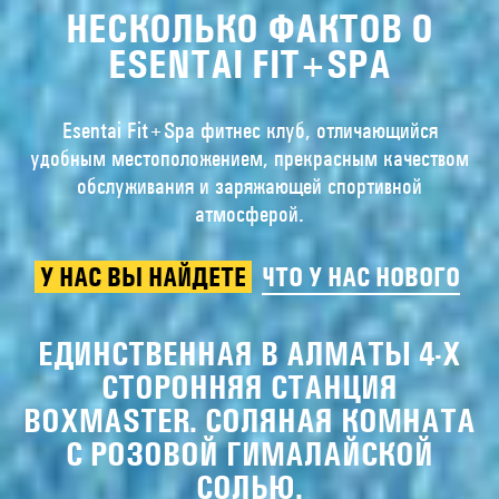
НЕСКОЛЬКО ФАКТОВ О
ESENTAI FIT+SPA
Esentai Fit+Spa фитнес клуб, отличающийся
удобным местоположением, прекрасным качеством
обслуживания и заряжающей спортивной
атмосферой.
У НАС ВЫ НАЙДЕТЕ
ЧТО У НАС НОВОГО
ЕДИНСТВЕННАЯ В АЛМАТЫ 4-Х
СТОРОННЯЯ СТАНЦИЯ
BOXMASTER. СОЛЯНАЯ КОМНАТА
С РОЗОВОЙ ГИМАЛАЙСКОЙ
СОЛЬЮ.