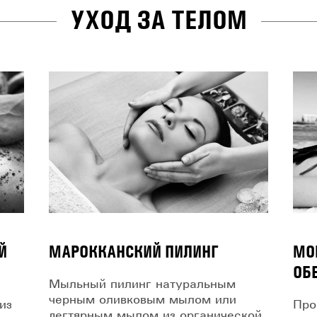
УХОД ЗА ТЕЛОМ
Й
МАРОККАНСКИЙ ПИЛИНГ
МО
ОБ
Мыльный пилинг натуральным
черным оливковым мылом или
из
Про
дегтярным мылом из органической