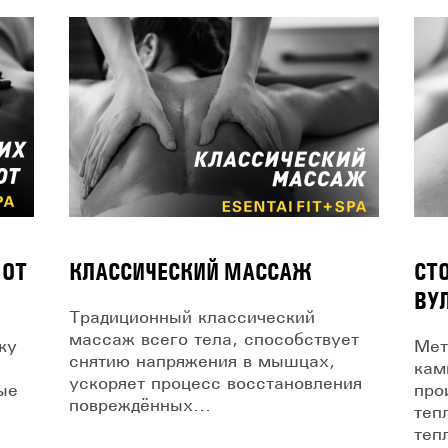
 ОТ
КЛАССИЧЕСКИЙ МАССАЖ
СТ
ВУ
Традиционный классический
массаж всего тела, способствует
ку
Мет
снятию напряжения в мышцах,
кам
ускоряет процесс восстановления
ые
про
повреждённых...
теп
теп