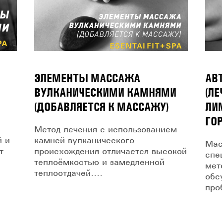
ЭЛЕМЕНТЫ МАССАЖА
АВ
ВУЛКАНИЧЕСКИМИ КАМНЯМИ
(Л
(ДОБАВЛЯЕТСЯ К МАССАЖУ)
ЛИ
ГО
Метод лечения с использованием
й и
камней вулканического
Мас
т
происхождения отличается высокой
спе
теплоёмкостью и замедленной
мет
теплоотдачей....
обс
про