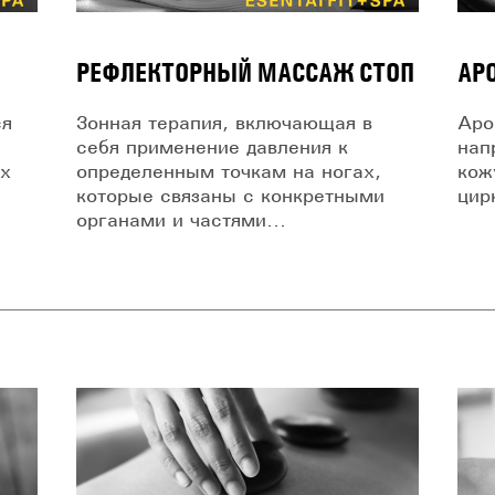
РЕФЛЕКТОРНЫЙ МАССАЖ СТОП
АР
ся
Зонная терапия, включающая в
Аро
себя применение давления к
нап
их
определенным точкам на ногах,
кож
которые связаны с конкретными
цир
органами и частями...