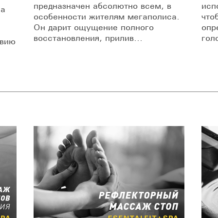
предназначен абсолютно всем, в
исп
на
особенности жителям мегаполиса.
что
.
Он дарит ощущение полного
опр
восстановления, прилив...
гол
твию